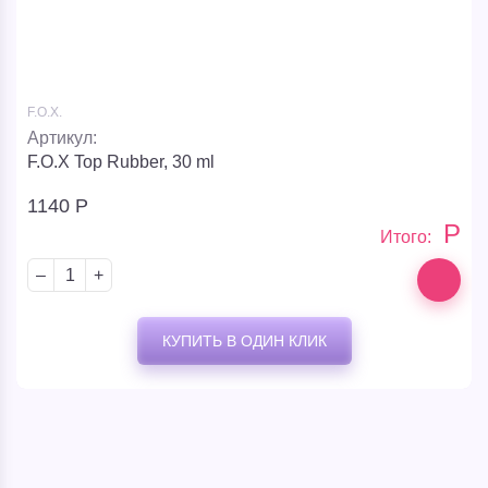
F.O.X.
Артикул:
F.O.X Top Rubber, 30 ml
1140
Р
Р
Итого:
–
+
КУПИТЬ В ОДИН КЛИК