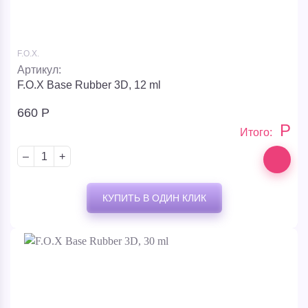
F.O.X.
Артикул:
F.O.X Base Rubber 3D, 12 ml
660
Р
Р
Итого:
–
+
КУПИТЬ В ОДИН КЛИК