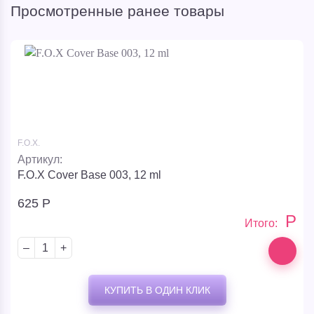
Просмотренные ранее товары
F.O.X.
Артикул:
F.O.X Cover Base 003, 12 ml
625
Р
Р
Итого:
–
+
КУПИТЬ В ОДИН КЛИК