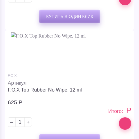
Ваш e-mail
КУПИТЬ В ОДИН КЛИК
Комментарий к заказу
Отправить со
склада:
Выбранный
F.O.X.
магазин:
Артикул:
F.O.X Top Rubber No Wipe, 12 ml
Служба доставки:
625
Р
Р
Итого:
–
+