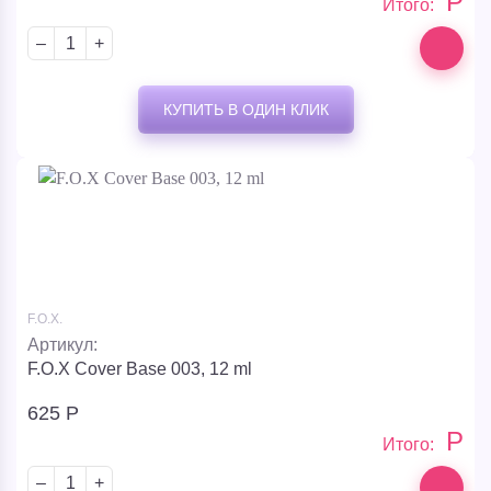
Р
Итого:
–
+
–
+
КУПИТЬ В ОДИН КЛИК
1920
Р
Р
Итого:
Giordani Gold Essenza Blossom
Имя
F.O.X.
Артикул:
F.O.X Cover Base 003, 12 ml
Номер телефона
625
Р
Р
Итого:
–
+