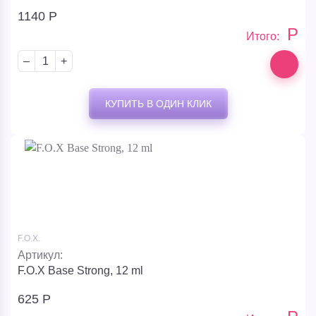
1140
Р
Р
Итого:
–
+
КУПИТЬ В ОДИН КЛИК
F.O.X.
Артикул:
F.O.X Base Strong, 12 ml
625
Р