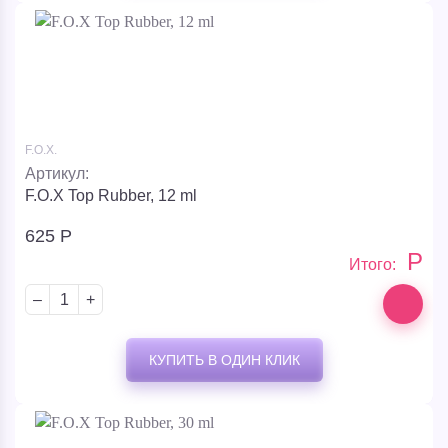
F.O.X.
Артикул:
F.O.X Top Rubber, 12 ml
625
Р
Р
Итого:
–
+
КУПИТЬ В ОДИН КЛИК