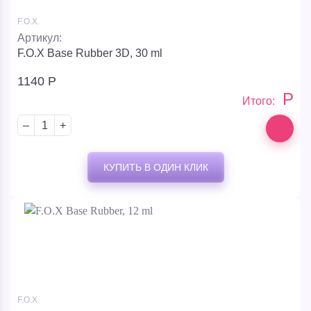
F.O.X.
Артикул:
F.O.X Base Rubber 3D, 30 ml
1140
Р
Р
Итого:
–
+
КУПИТЬ В ОДИН КЛИК
F.O.X.