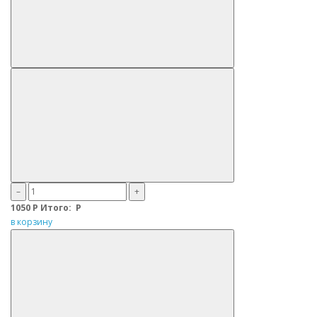
–
+
1050
Р
Итого:
Р
в корзину