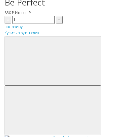
Be Perfect
850
Р
Итого:
Р
–
+
в корзину
Купить в один клик