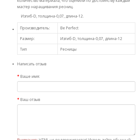
количество материала, что оценили по достоинству каждый
мастер наращивания ресниц.
Изгиб-D, толщина-0,07, длина-12.
Производитель:
Be Perfect
Размер:
Изгиб-D, толщина-0,07, длина-12
Тип
Ресницы
Написать отзыв
Ваше имя:
Ваш отзыв
Внимание:
HTML не поддерживается! Используйте обычный