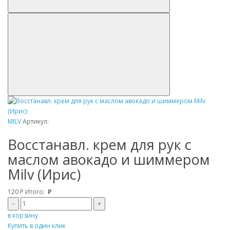
MILV
Артикул:
Восстанавл. крем для рук с
маслом авокадо и шиммером
Milv (Ирис)
120
Р
Итого:
Р
–
+
в корзину
Купить в один клик