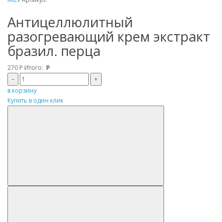
Антицеллюлитный
разогревающий крем экстракт
бразил. перца
270
Р
Итого:
Р
–
+
в корзину
Купить в один клик