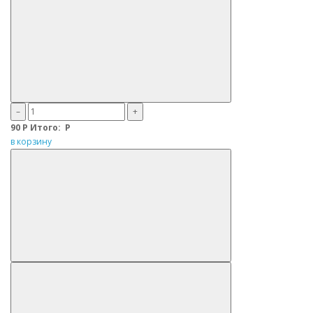
–
+
90
Р
Итого:
Р
в корзину