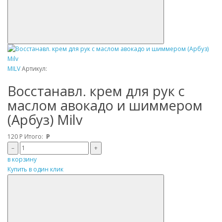
MILV
Артикул:
Восстанавл. крем для рук с
маслом авокадо и шиммером
(Арбуз) Milv
120
Р
Итого:
Р
–
+
в корзину
Купить в один клик