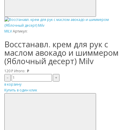
MILV
Артикул:
Восстанавл. крем для рук с
маслом авокадо и шиммером
(Яблочный десерт) Milv
120
Р
Итого:
Р
–
+
в корзину
Купить в один клик