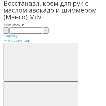
Восстанавл. крем для рук с
маслом авокадо и шиммером
(Манго) Milv
120
Р
Итого:
Р
–
+
в корзину
Купить в один клик