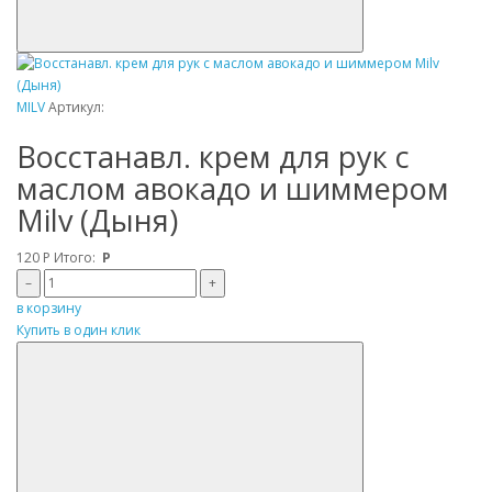
MILV
Артикул:
Восстанавл. крем для рук с
маслом авокадо и шиммером
Milv (Дыня)
120
Р
Итого:
Р
–
+
в корзину
Купить в один клик