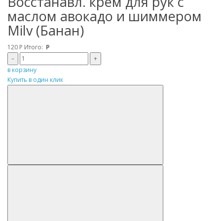
Восстанавл. крем для рук с
маслом авокадо и шиммером
Milv (Банан)
120
Р
Итого:
Р
–
+
в корзину
Купить в один клик