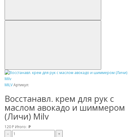
MILV
Артикул:
Восстанавл. крем для рук с
маслом авокадо и шиммером
(Личи) Milv
120
Р
Итого:
Р
–
+