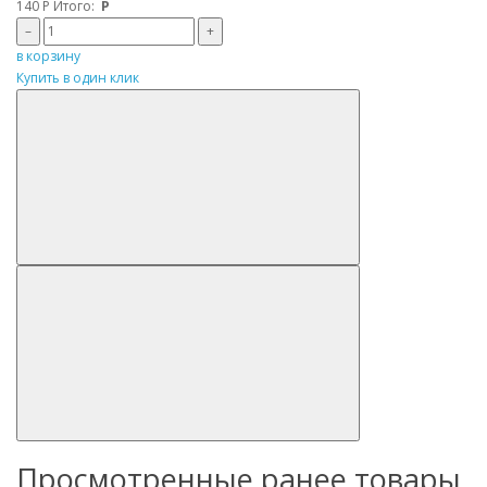
140
Р
Итого:
Р
–
+
в корзину
Купить в один клик
Просмотренные ранее товары