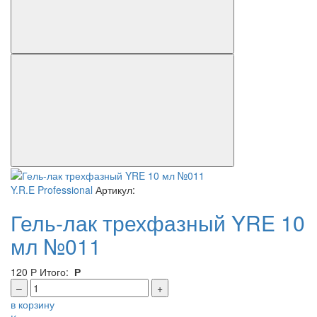
Y.R.E Professional
Артикул:
Гель-лак трехфазный YRE 10
мл №011
120
Р
Итого:
Р
–
+
в корзину