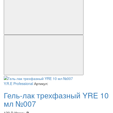
Y.R.E Professional
Артикул:
Гель-лак трехфазный YRE 10
мл №007
120
Р
Итого:
Р