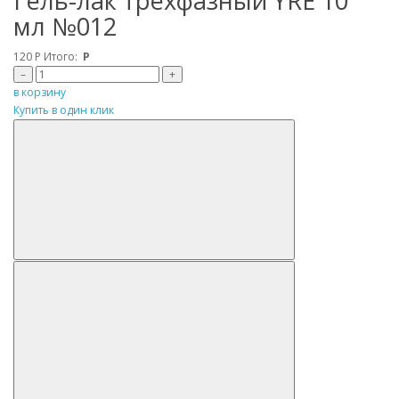
Гель-лак трехфазный YRE 10
мл №012
120
Р
Итого:
Р
–
+
в корзину
Купить в один клик