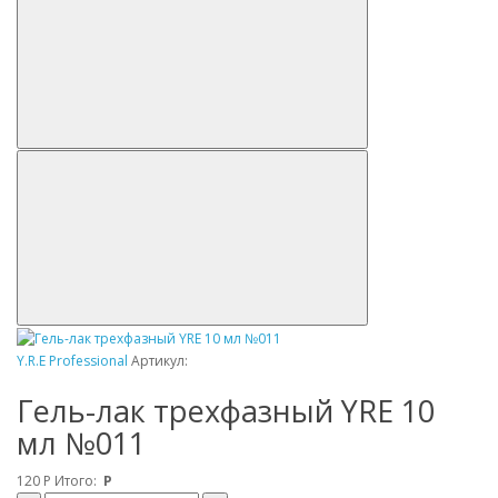
Y.R.E Professional
Артикул:
Гель-лак трехфазный YRE 10
мл №011
120
Р
Итого:
Р