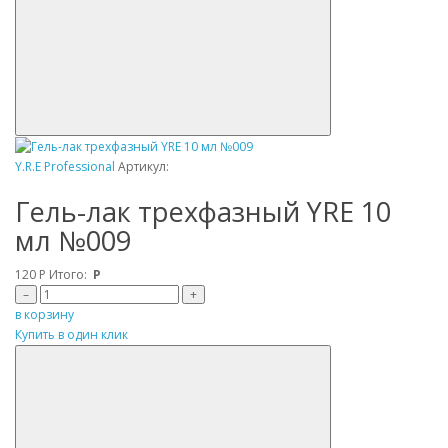
Y.R.E Professional
Артикул:
Гель-лак трехфазный YRE 10
мл №009
120
Р
Итого:
Р
–
+
в корзину
Купить в один клик