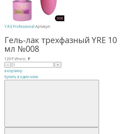
Y.R.E Professional
Артикул:
Гель-лак трехфазный YRE 10
мл №008
120
Р
Итого:
Р
–
+
в корзину
Купить в один клик