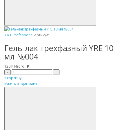
Y.R.E Professional
Артикул:
Гель-лак трехфазный YRE 10
мл №004
120
Р
Итого:
Р
–
+
в корзину
Купить в один клик