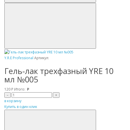
Y.R.E Professional
Артикул:
Гель-лак трехфазный YRE 10
мл №005
120
Р
Итого:
Р
–
+
в корзину
Купить в один клик