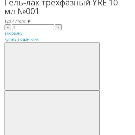
Гель-лак трехфазный YRE 10
мл №001
120
Р
Итого:
Р
–
+
в корзину
Купить в один клик