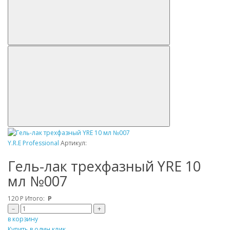
Y.R.E Professional
Артикул:
Гель-лак трехфазный YRE 10
мл №007
120
Р
Итого:
Р
–
+
в корзину
Купить в один клик