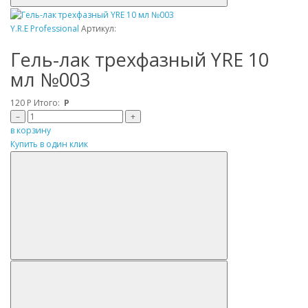
Y.R.E Professional
Артикул:
Гель-лак трехфазный YRE 10
мл №003
120
Р
Итого:
Р
–
+
в корзину
Купить в один клик