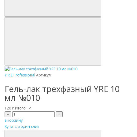
Y.R.E Professional
Артикул:
Гель-лак трехфазный YRE 10
мл №010
120
Р
Итого:
Р
–
+
в корзину
Купить в один клик