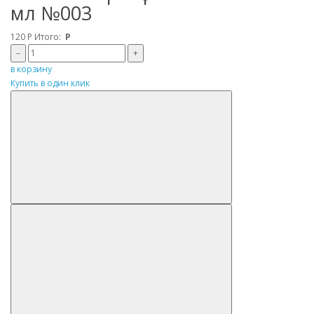
мл №003
120
Р
Итого:
Р
–
+
в корзину
Купить в один клик