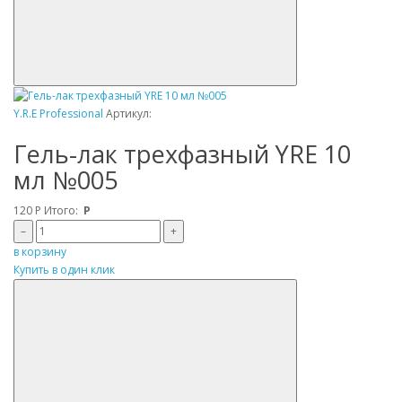
Y.R.E Professional
Артикул:
Гель-лак трехфазный YRE 10
мл №005
120
Р
Итого:
Р
–
+
в корзину
Купить в один клик