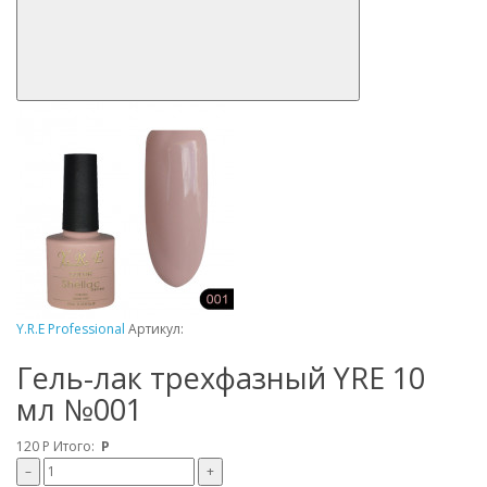
Y.R.E Professional
Артикул:
Гель-лак трехфазный YRE 10
мл №001
120
Р
Итого:
Р
–
+