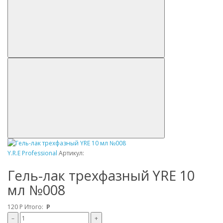
Y.R.E Professional
Артикул:
Гель-лак трехфазный YRE 10
мл №008
120
Р
Итого:
Р
–
+