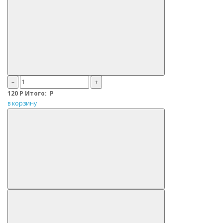
–
+
120
Р
Итого:
Р
в корзину