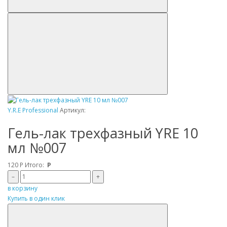
Y.R.E Professional
Артикул:
Гель-лак трехфазный YRE 10
мл №007
120
Р
Итого:
Р
–
+
в корзину
Купить в один клик