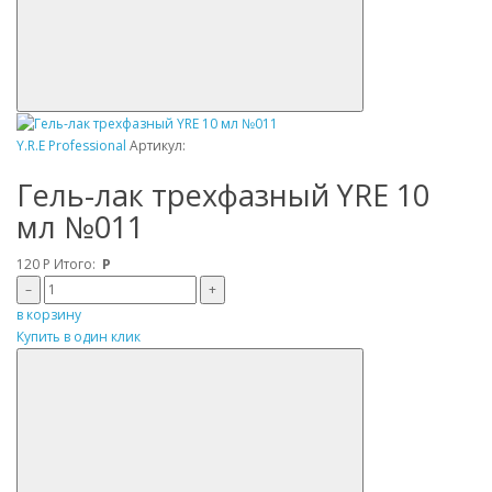
Y.R.E Professional
Артикул:
Гель-лак трехфазный YRE 10
мл №011
120
Р
Итого:
Р
–
+
в корзину
Купить в один клик