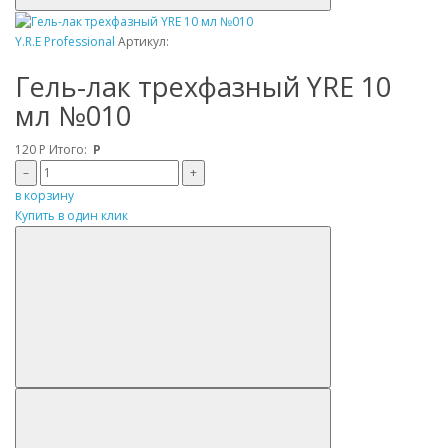
Y.R.E Professional
Артикул:
Гель-лак трехфазный YRE 10
мл №010
120
Р
Итого:
Р
–
+
в корзину
Купить в один клик