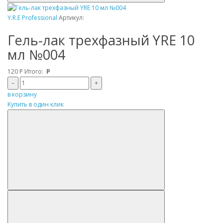
Y.R.E Professional
Артикул:
Гель-лак трехфазный YRE 10
мл №004
120
Р
Итого:
Р
–
+
в корзину
Купить в один клик