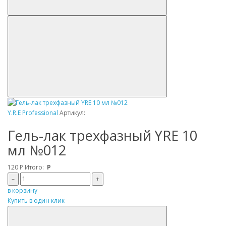
Y.R.E Professional
Артикул:
Гель-лак трехфазный YRE 10
мл №012
120
Р
Итого:
Р
–
+
в корзину
Купить в один клик