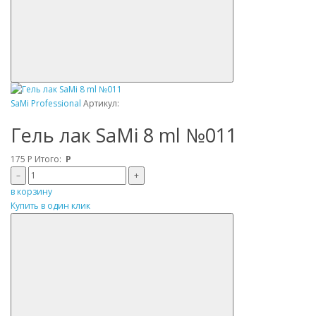
SaMi Professional
Артикул:
Гель лак SaMi 8 ml №011
175
Р
Итого:
Р
–
+
в корзину
Купить в один клик