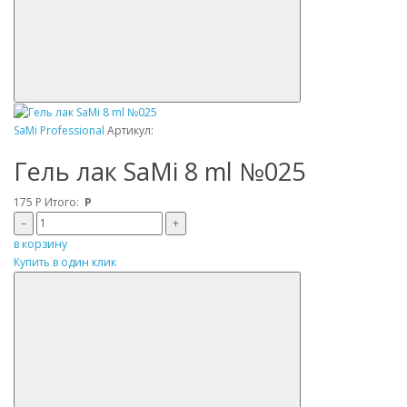
SaMi Professional
Артикул:
Гель лак SaMi 8 ml №025
175
Р
Итого:
Р
–
+
в корзину
Купить в один клик