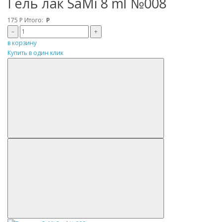
Гель лак SaMi 8 ml №008
175
Р
Итого:
Р
–
+
в корзину
Купить в один клик