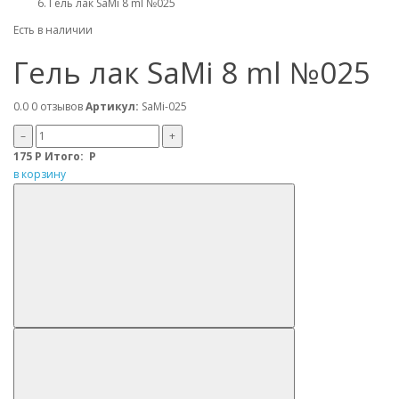
Гель лак SaMi 8 ml №025
Есть в наличии
Гель лак SaMi 8 ml №025
0.0
0 отзывов
Артикул:
SaMi-025
–
+
175
Р
Итого:
Р
в корзину