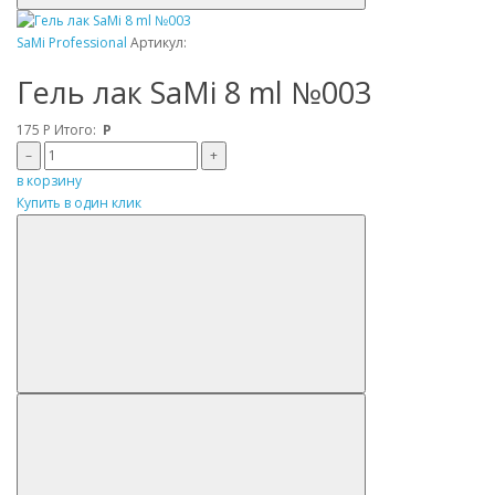
SaMi Professional
Артикул:
Гель лак SaMi 8 ml №003
175
Р
Итого:
Р
–
+
в корзину
Купить в один клик