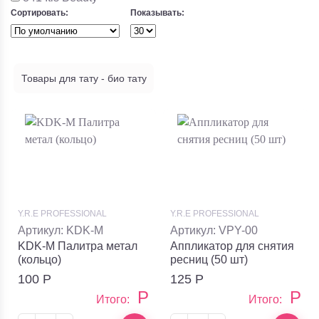
Сортировать:
Показывать:
Товары для тату - био тату
Y.R.E PROFESSIONAL
Y.R.E PROFESSIONAL
Артикул: KDK-M
Артикул: VPY-00
KDK-M Палитра метал
Аппликатор для снятия
(кольцо)
ресниц (50 шт)
100
Р
125
Р
Р
Р
Итого:
Итого: