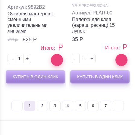
Y.R.E PROFESSIONAL
Артикул: 9892B2
Артикул: PLAR-00
Очки для мастеров с
сменными
Палетка для клея
увеличительными
(наращ. ресниц) 15
линзами
лунок
35
Р
825
Р
844 р.
Р
Р
Итого:
Итого:
–
+
–
+
КУПИТЬ В ОДИН КЛИК
КУПИТЬ В ОДИН КЛИК
1
2
3
4
5
6
7