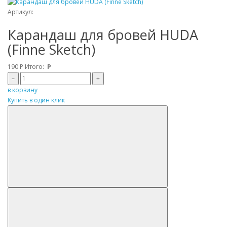
Артикул:
Карандаш для бровей HUDA
(Finne Sketch)
190
Р
Итого:
Р
–
+
в корзину
Купить в один клик