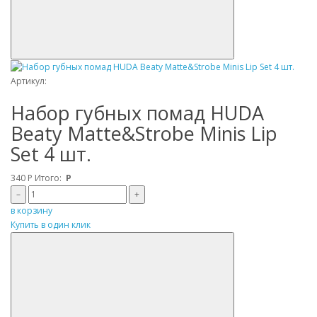
Артикул:
Набор губных помад HUDA
Beaty Matte&Strobe Minis Lip
Set 4 шт.
340
Р
Итого:
Р
–
+
в корзину
Купить в один клик