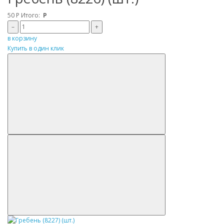
50
Р
Итого:
Р
–
+
в корзину
Купить в один клик