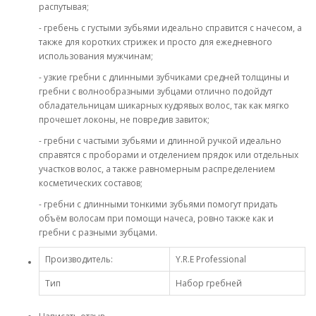
распутывая;
- гребень с густыми зубьями идеально справится с начесом, а
также для коротких стрижек и просто для ежедневного
использования мужчинам;
- узкие гребни с длинными зубчиками средней толщины и
гребни с волнообразными зубцами отлично подойдут
обладательницам шикарных кудрявых волос, так как мягко
прочешет локоны, не повредив завиток;
- гребни с частыми зубьями и длинной ручкой идеально
справятся с проборами и отделением прядок или отдельных
участков волос, а также равномерным распределением
косметических составов;
- гребни с длинными тонкими зубьями помогут придать
объём волосам при помощи начеса, ровно также как и
гребни с разными зубцами.
Производитель:
Y.R.E Professional
Тип
Набор гребней