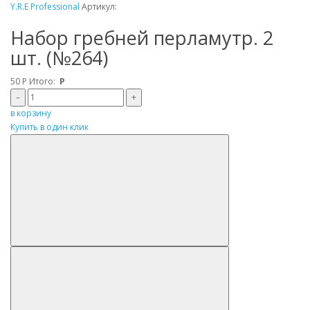
Y.R.E Professional
Артикул:
Набор гребней перламутр. 2
шт. (№264)
50
Р
Итого:
Р
–
+
в корзину
Купить в один клик