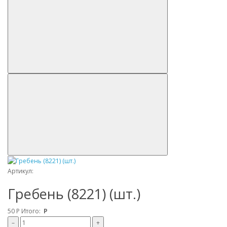
Артикул:
Гребень (8221) (шт.)
50
Р
Итого:
Р
–
+