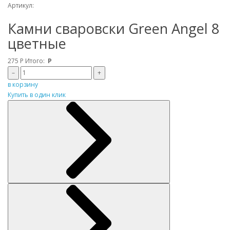
Артикул:
Камни сваровски Green Angel 8
цветные
275
Р
Итого:
Р
–
+
в корзину
Купить в один клик