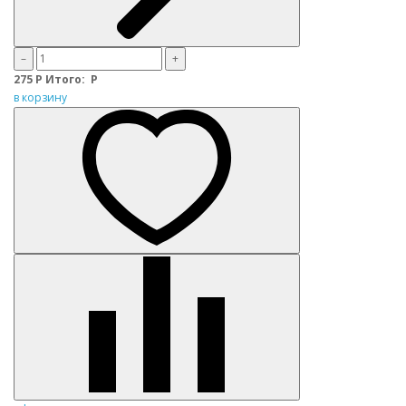
–
+
275
Р
Итого:
Р
в корзину