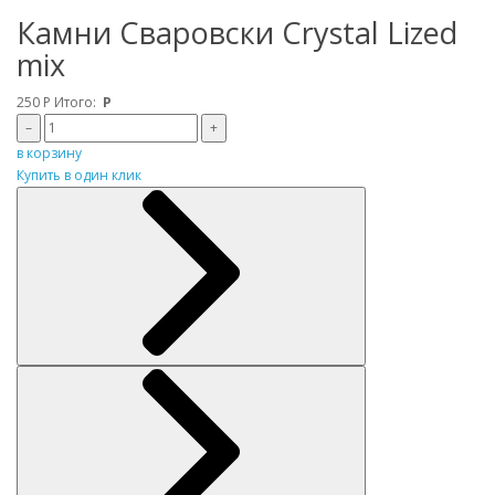
Камни Сваровски Crystal Lized
mix
250
Р
Итого:
Р
–
+
в корзину
Купить в один клик