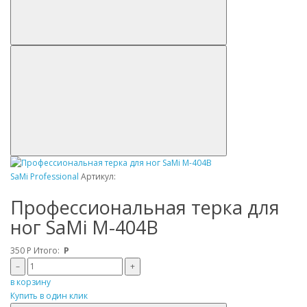
SaMi Professional
Артикул:
Профессиональная терка для
ног SaMi M-404B
350
Р
Итого:
Р
–
+
в корзину
Купить в один клик