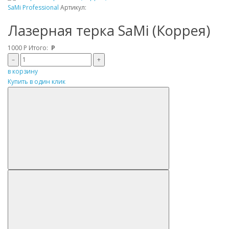
SaMi Professional
Артикул:
Лазерная терка SaMi (Коррея)
1000
Р
Итого:
Р
–
+
в корзину
Купить в один клик