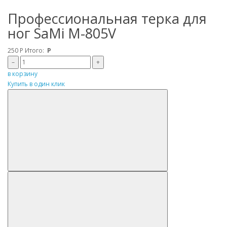
Профессиональная терка для
ног SaMi M-805V
250
Р
Итого:
Р
–
+
в корзину
Купить в один клик