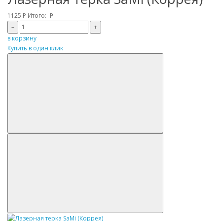
1125
Р
Итого:
Р
–
+
в корзину
Купить в один клик