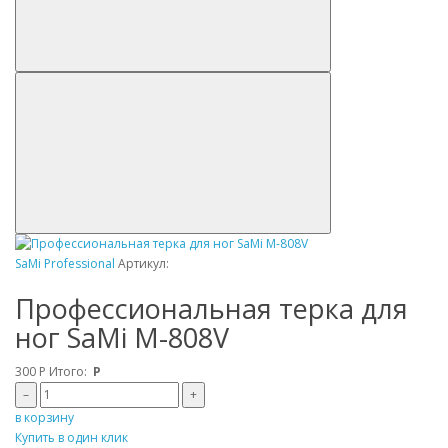
SaMi Professional
Артикул:
Профессиональная терка для
ног SaMi M-808V
300
Р
Итого:
Р
–
+
в корзину
Купить в один клик