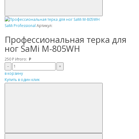
SaMi Professional
Артикул:
Профессиональная терка для
ног SaMi M-805WH
250
Р
Итого:
Р
–
+
в корзину
Купить в один клик