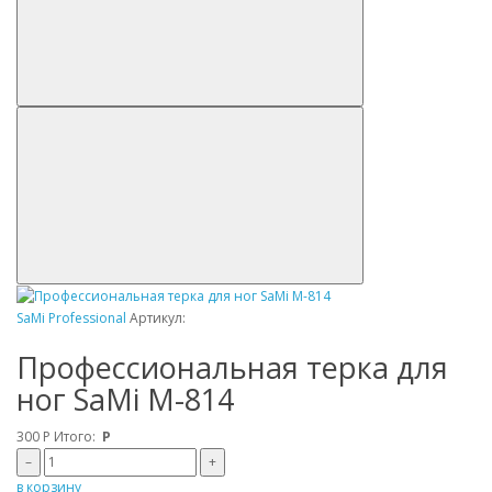
SaMi Professional
Артикул:
Профессиональная терка для
ног SaMi M-814
300
Р
Итого:
Р
–
+
в корзину