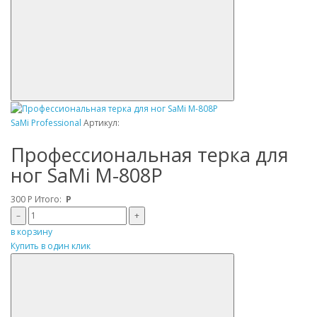
SaMi Professional
Артикул:
Профессиональная терка для
ног SaMi M-808P
300
Р
Итого:
Р
–
+
в корзину
Купить в один клик