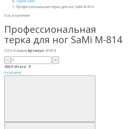
Тёрки sami
Профессиональная терка для ног SaMi M-814
Есть в наличии
Профессиональная
терка для ног SaMi M-814
0.0
0 отзывов
Артикул:
М-814
–
+
300
Р
Итого:
Р
в корзину