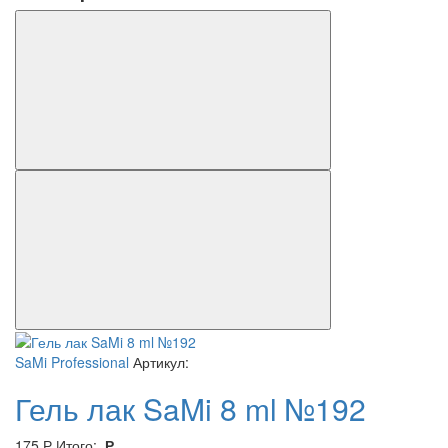
SaMi Professional
Артикул:
Гель лак SaMi 8 ml №192
175
Р
Итого:
Р