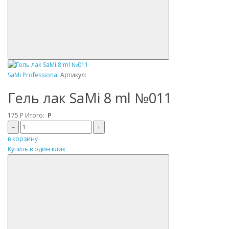
SaMi Professional
Артикул:
Гель лак SaMi 8 ml №011
175
Р
Итого:
Р
–
+
в корзину
Купить в один клик