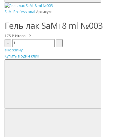
SaMi Professional
Артикул:
Гель лак SaMi 8 ml №003
175
Р
Итого:
Р
–
+
в корзину
Купить в один клик