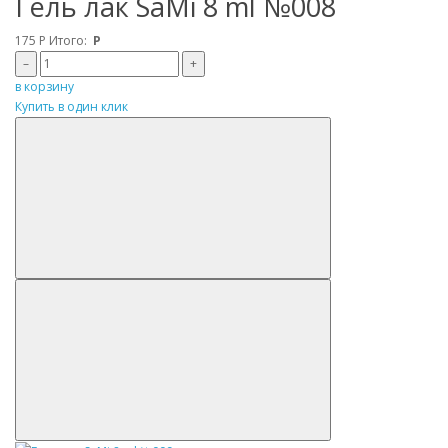
Гель лак SaMi 8 ml №008
175
Р
Итого:
Р
–
+
в корзину
Купить в один клик