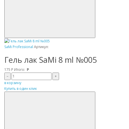
SaMi Professional
Артикул:
Гель лак SaMi 8 ml №005
175
Р
Итого:
Р
–
+
в корзину
Купить в один клик