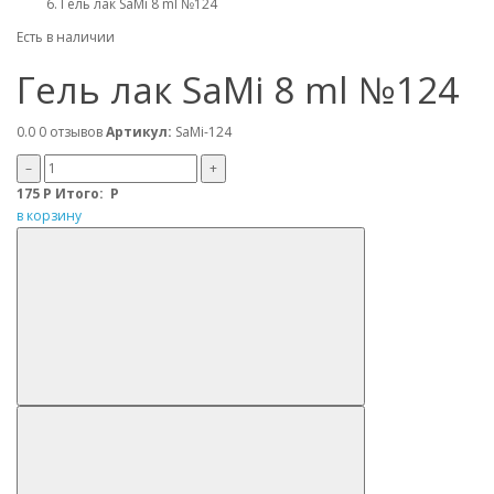
Гель лак SaMi 8 ml №124
Есть в наличии
Гель лак SaMi 8 ml №124
0.0
0 отзывов
Артикул:
SaMi-124
–
+
175
Р
Итого:
Р
в корзину