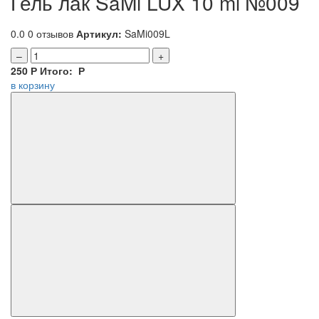
Гель лак SaMi LUX 10 ml №009
0.0
0 отзывов
Артикул:
SaMi009L
–
+
250
Р
Итого:
Р
в корзину