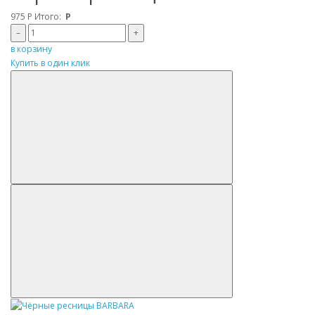
975
Р
Итого:
Р
–
+
в корзину
Купить в один клик