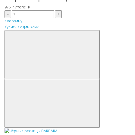
975
Р
Итого:
Р
–
+
в корзину
Купить в один клик