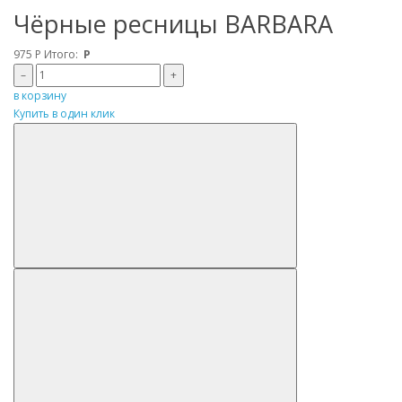
Чёрные ресницы BARBARA
975
Р
Итого:
Р
–
+
в корзину
Купить в один клик