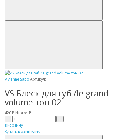
Vivienne Sabo
Артикул:
VS Блеск для губ /le grand
volume тон 02
420
Р
Итого:
Р
–
+
в корзину
Купить в один клик