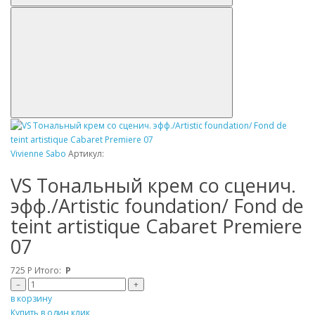
Vivienne Sabo
Артикул:
VS Tональный крем со сценич.
эфф./Artistic foundation/ Fond de
teint artistique Cabaret Premiere
07
725
Р
Итого:
Р
–
+
в корзину
Купить в один клик