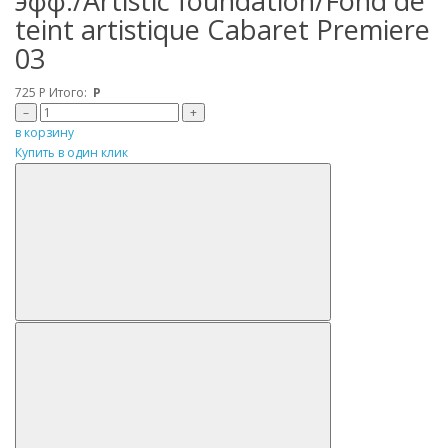
эфф./Artistic foundation/Fond de
teint artistique Cabaret Premiere
03
725
Р
Итого:
Р
–
+
в корзину
Купить в один клик