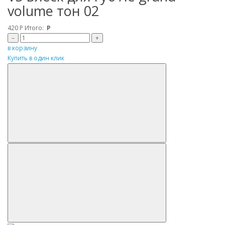
volume тон 02
420
Р
Итого:
Р
–
+
в корзину
Купить в один клик