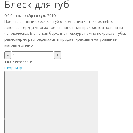
Блеск для губ
0.0
0 отзывов
Артикул:
7010
Представленный блеск для губ от компании Farres Cosmetics
завоевал сердца многих представительниц прекрасной половины
человечества. Его легкая бархатная текстура нежно покрывает губы,
равномерно распределяясь, и придает красивый натуральный
матовый оттено
–
+
140
Р
Итого:
Р
в корзину