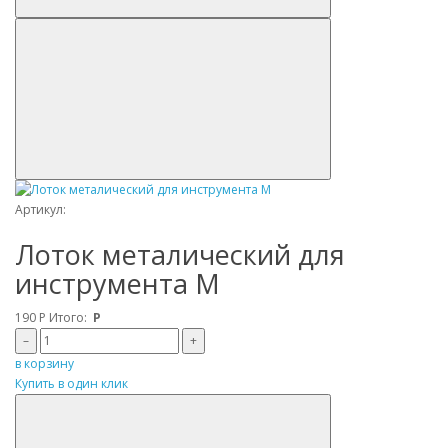
Артикул:
Лоток металический для
инструмента M
190
Р
Итого:
Р
–
+
в корзину
Купить в один клик