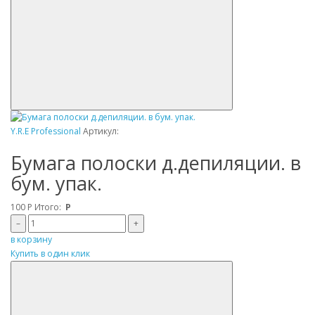
Y.R.E Professional
Артикул:
Бумага полоски д.депиляции. в
бум. упак.
100
Р
Итого:
Р
–
+
в корзину
Купить в один клик