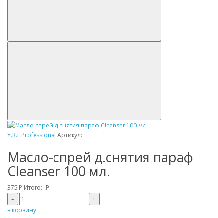
Y.R.E Professional
Артикул:
Масло-спрей д.снятия параф
Cleanser 100 мл.
375
Р
Итого:
Р
–
+
в корзину