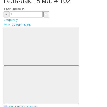
Гель-лак 15 мл. # 102
140
Р
Итого:
Р
–
+
в корзину
Купить в один клик