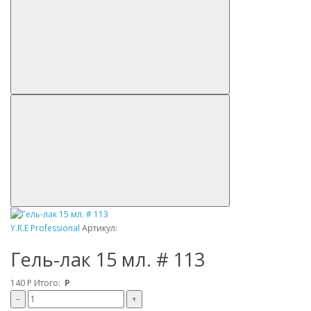
Y.R.E Professional
Артикул:
Гель-лак 15 мл. # 113
140
Р
Итого:
Р
–
+