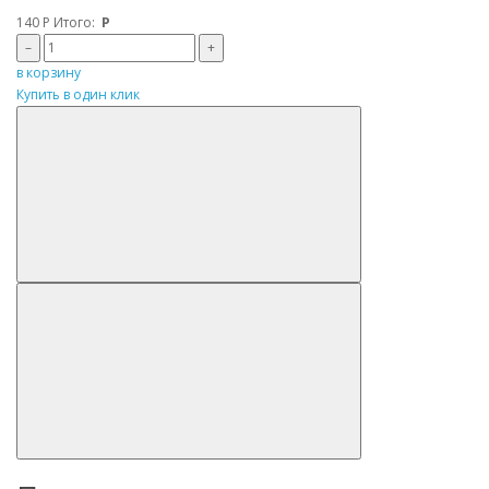
140
Р
Итого:
Р
–
+
в корзину
Купить в один клик