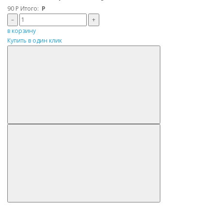
90
Р
Итого:
Р
–
+
в корзину
Купить в один клик