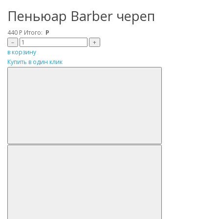
Пеньюар Barber череп
440
Р
Итого:
Р
–
+
в корзину
Купить в один клик