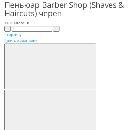
Пеньюар Barber Shop (Shaves &
Haircuts) череп
440
Р
Итого:
Р
–
+
в корзину
Купить в один клик