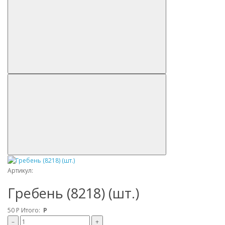
Артикул:
Гребень (8218) (шт.)
50
Р
Итого:
Р
–
+