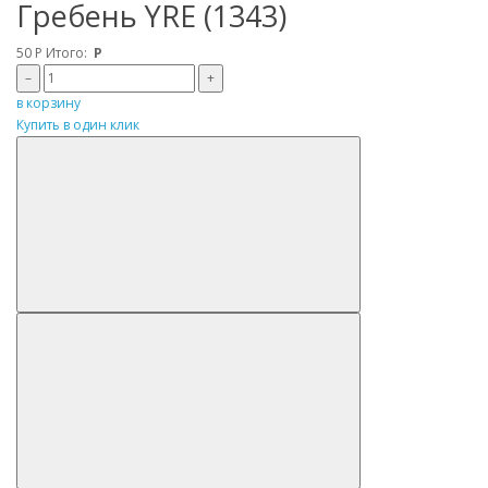
Гребень YRE (1343)
50
Р
Итого:
Р
–
+
в корзину
Купить в один клик