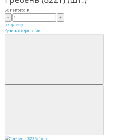
50
Р
Итого:
Р
–
+
в корзину
Купить в один клик