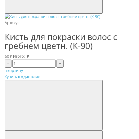
Артикул:
Кисть для покраски волос c
гребнем цветн. (К-90)
60
Р
Итого:
Р
–
+
в корзину
Купить в один клик