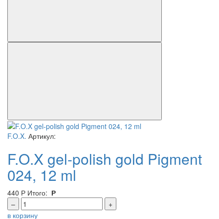
F.O.X.
Артикул:
F.O.X gel-polish gold Pigment
024, 12 ml
440
Р
Итого:
Р
–
+
в корзину