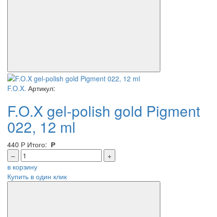
F.O.X.
Артикул:
F.O.X gel-polish gold Pigment
022, 12 ml
440
Р
Итого:
Р
–
+
в корзину
Купить в один клик