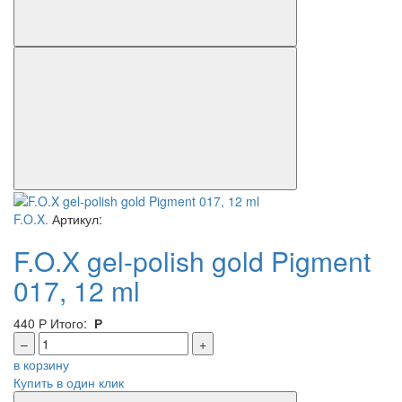
F.O.X.
Артикул:
F.O.X gel-polish gold Pigment
017, 12 ml
440
Р
Итого:
Р
–
+
в корзину
Купить в один клик