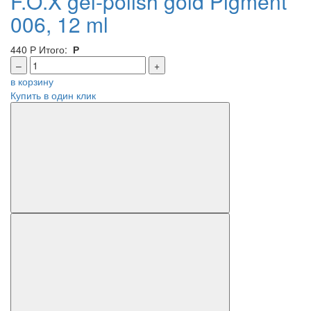
F.O.X gel-polish gold Pigment
006, 12 ml
440
Р
Итого:
Р
–
+
в корзину
Купить в один клик