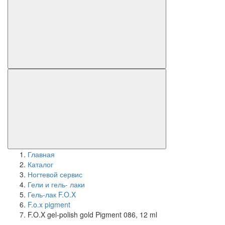
Главная
Каталог
Ногтевой сервис
Гели и гель- лаки
Гель-лак F.O.X
F.o.x pigment
F.O.X gel-polish gold Pigment 086, 12 ml