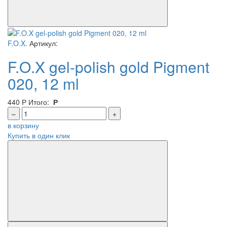
F.O.X.
Артикул:
F.O.X gel-polish gold Pigment
020, 12 ml
440
Р
Итого:
Р
–
+
в корзину
Купить в один клик