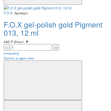
F.O.X.
Артикул:
F.O.X gel-polish gold Pigment
013, 12 ml
440
Р
Итого:
Р
–
+
в корзину
Купить в один клик