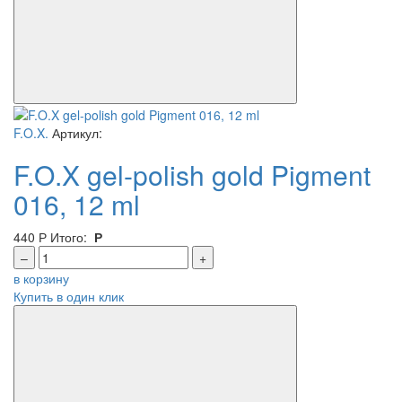
F.O.X.
Артикул:
F.O.X gel-polish gold Pigment
016, 12 ml
440
Р
Итого:
Р
–
+
в корзину
Купить в один клик