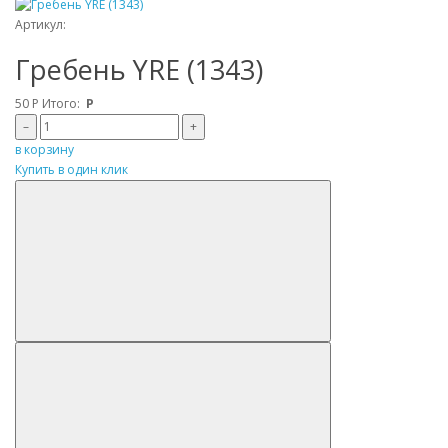
Артикул:
Гребень YRE (1343)
50
Р
Итого:
Р
–
+
в корзину
Купить в один клик