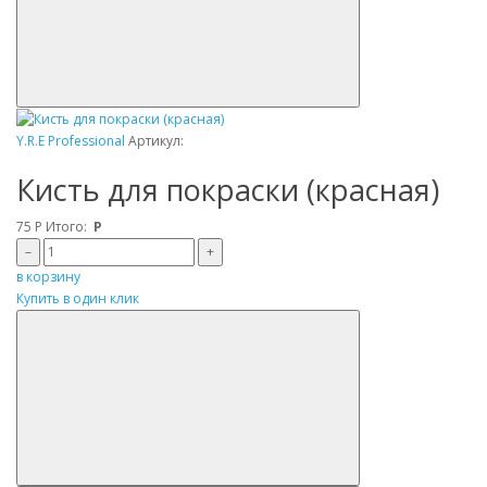
Y.R.E Professional
Артикул:
Кисть для покраски (красная)
75
Р
Итого:
Р
–
+
в корзину
Купить в один клик