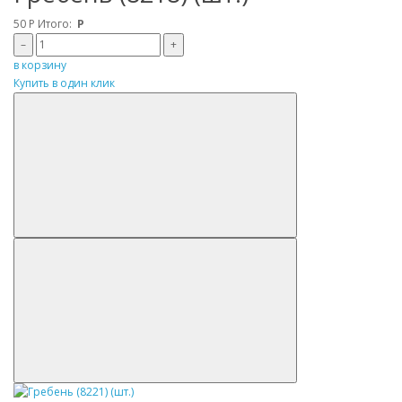
50
Р
Итого:
Р
–
+
в корзину
Купить в один клик