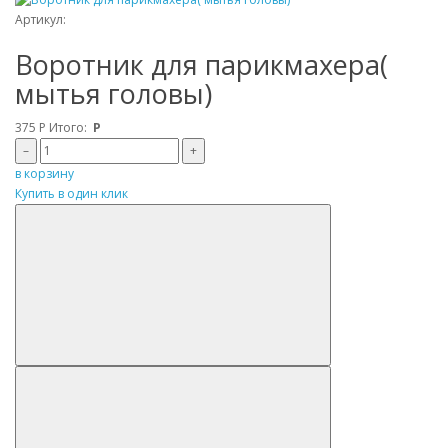
Артикул:
Воротник для парикмахера(
мытья головы)
375
Р
Итого:
Р
–
+
в корзину
Купить в один клик