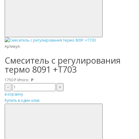
Артикул:
Смеситель с регулирования
термо 8091 +T703
1750
Р
Итого:
Р
–
+
в корзину
Купить в один клик