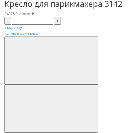
Кресло для парикмахера 3142
24375
Р
Итого:
Р
–
+
в корзину
Купить в один клик