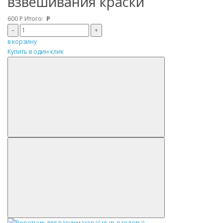
взвешивания краски
600
Р
Итого:
Р
–
+
в корзину
Купить в один клик