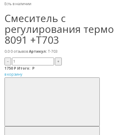
Есть в наличии
Смеситель с
регулирования термо
8091 +T703
0.0
0 отзывов
Артикул:
Т-703
–
+
1750
Р
Итого:
Р
в корзину