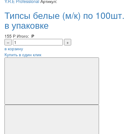
Y.R.E Professional
Артикул:
Типсы белые (м/к) по 100шт.
в упаковке
155
Р
Итого:
Р
–
+
в корзину
Купить в один клик