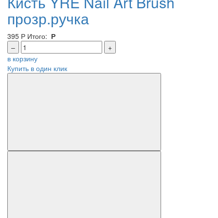
Кисть YRE Nail Art Brush
прозр.ручка
395
Р
Итого:
Р
–
+
в корзину
Купить в один клик