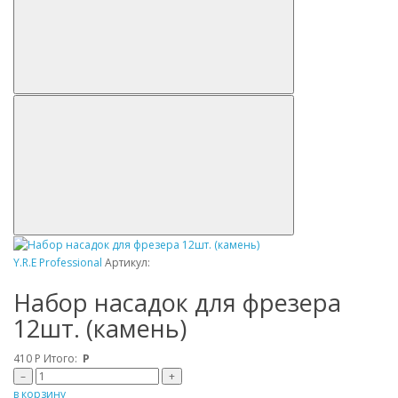
Y.R.E Professional
Артикул:
Набор насадок для фрезера
12шт. (камень)
410
Р
Итого:
Р
–
+
в корзину