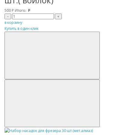
шт.( войлок)
500
Р
Итого:
Р
–
+
в корзину
Купить в один клик