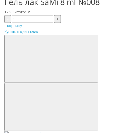
Гель лак SaMi 8 ml №008
175
Р
Итого:
Р
–
+
в корзину
Купить в один клик