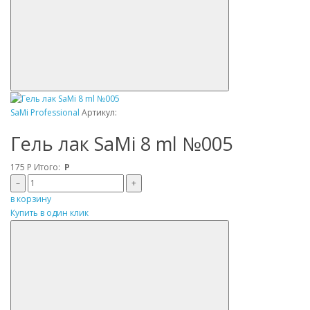
SaMi Professional
Артикул:
Гель лак SaMi 8 ml №005
175
Р
Итого:
Р
–
+
в корзину
Купить в один клик