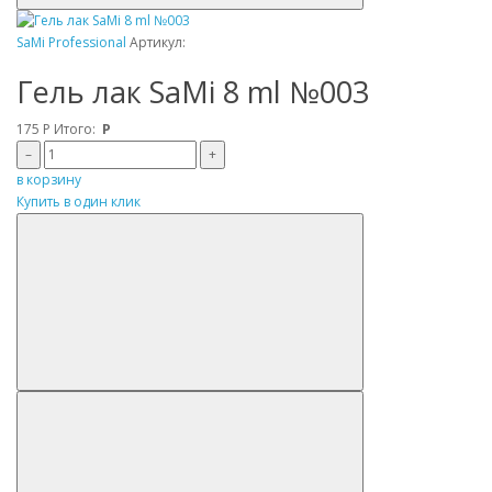
SaMi Professional
Артикул:
Гель лак SaMi 8 ml №003
175
Р
Итого:
Р
–
+
в корзину
Купить в один клик