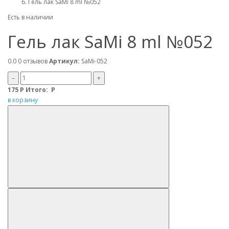
Гель лак SaMi 8 ml №052
Есть в наличии
Гель лак SaMi 8 ml №052
0.0
0 отзывов
Артикул:
SaMi-052
–
+
175
Р
Итого:
Р
в корзину