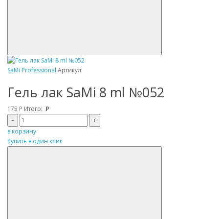
SaMi Professional
Артикул:
Гель лак SaMi 8 ml №052
175
Р
Итого:
Р
–
+
в корзину
Купить в один клик