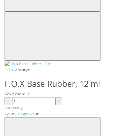
F.O.X.
Артикул:
F.O.X Base Rubber, 12 ml
625
Р
Итого:
Р
–
+
в корзину
Купить в один клик