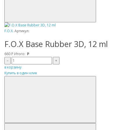
F.O.X.
Артикул:
F.O.X Base Rubber 3D, 12 ml
660
Р
Итого:
Р
–
+
в корзину
Купить в один клик