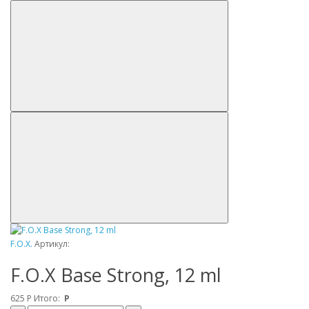
F.O.X.
Артикул:
F.O.X Base Strong, 12 ml
625
Р
Итого:
Р