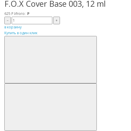
F.O.X Cover Base 003, 12 ml
625
Р
Итого:
Р
–
+
в корзину
Купить в один клик