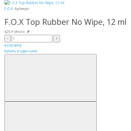
F.O.X.
Артикул:
F.O.X Top Rubber No Wipe, 12 ml
625
Р
Итого:
Р
–
+
в корзину
Купить в один клик