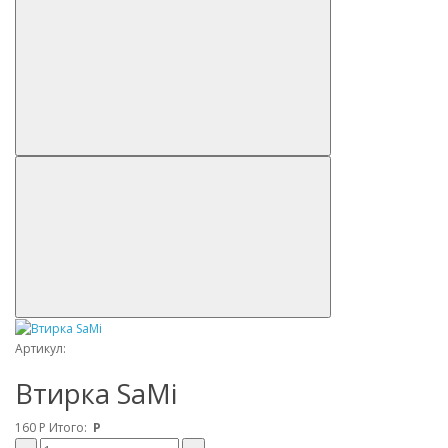
Артикул:
Втирка SaMi
160
Р
Итого:
Р