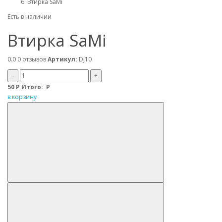
Втирка SaMi
Есть в наличии
Втирка SaMi
0.0
0 отзывов
Артикул:
DJ10
–
+
50
Р
Итого:
Р
в корзину