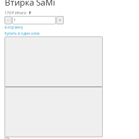
Втирка SaMi
170
Р
Итого:
Р
–
+
в корзину
Купить в один клик