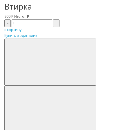
Втирка
900
Р
Итого:
Р
–
+
в корзину
Купить в один клик