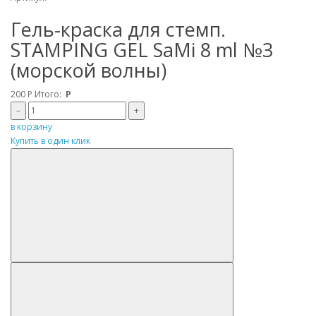
Гель-краска для стемп.
STAMPING GEL SaMi 8 ml №3
(морской волны)
200
Р
Итого:
Р
–
+
в корзину
Купить в один клик