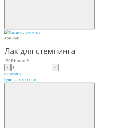
Артикул:
Лак для стемпинга
170
Р
Итого:
Р
–
+
в корзину
Купить в один клик