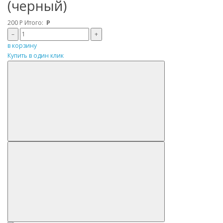
(черный)
200
Р
Итого:
Р
–
+
в корзину
Купить в один клик