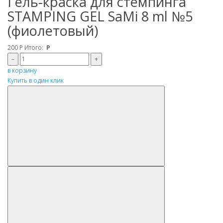
Гель-краска для стемпинга
STAMPING GEL SaMi 8 ml №5
(фиолетовый)
200
Р
Итого:
Р
–
+
в корзину
Купить в один клик