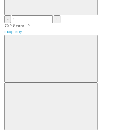
–
+
70
Р
Итого:
Р
в корзину