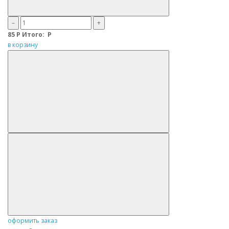
–
+
85
Р
Итого:
Р
в корзину
оформить заказ