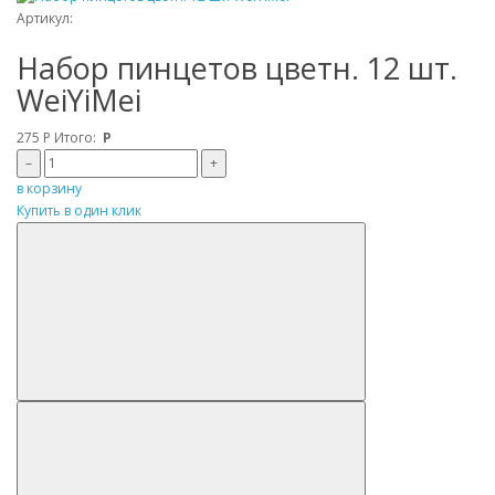
Артикул:
Набор пинцетов цветн. 12 шт.
WeiYiMei
275
Р
Итого:
Р
–
+
в корзину
Купить в один клик