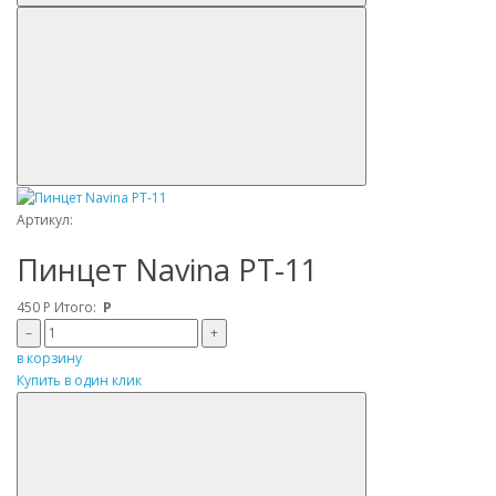
Артикул:
Пинцет Navina PT-11
450
Р
Итого:
Р
–
+
в корзину
Купить в один клик