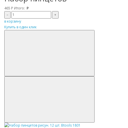
465
Р
Итого:
Р
–
+
в корзину
Купить в один клик