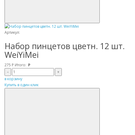
Артикул:
Набор пинцетов цветн. 12 шт.
WeiYiMei
275
Р
Итого:
Р
–
+
в корзину
Купить в один клик