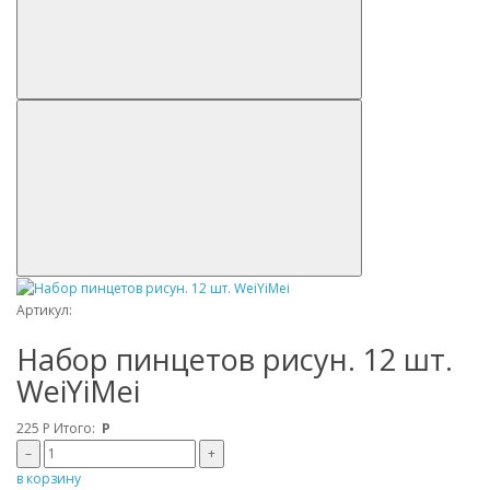
Артикул:
Набор пинцетов рисун. 12 шт.
WeiYiMei
225
Р
Итого:
Р
–
+
в корзину