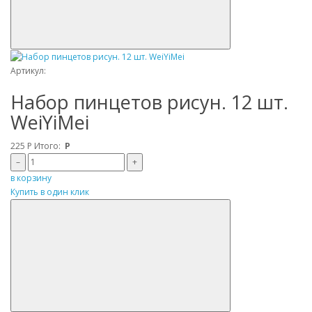
Артикул:
Набор пинцетов рисун. 12 шт.
WeiYiMei
225
Р
Итого:
Р
–
+
в корзину
Купить в один клик