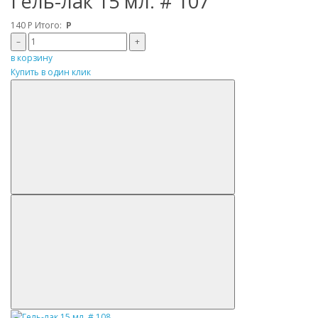
Гель-лак 15 мл. # 107
140
Р
Итого:
Р
–
+
в корзину
Купить в один клик