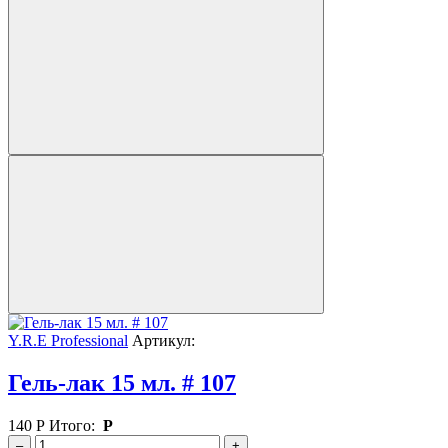
Y.R.E Professional
Артикул:
Гель-лак 15 мл. # 107
140
Р
Итого:
Р
–
+