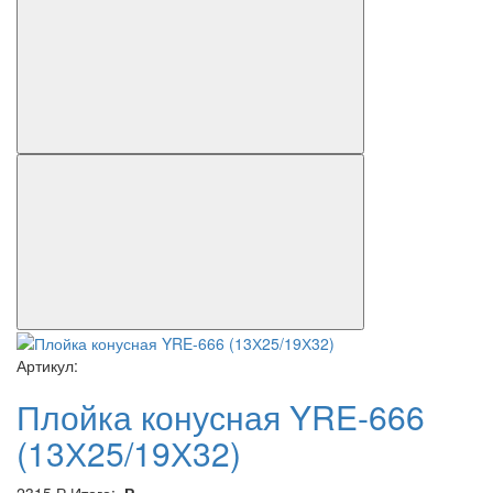
Артикул:
Плойка конусная YRE-666
(13Х25/19Х32)
2315
Р
Итого:
Р