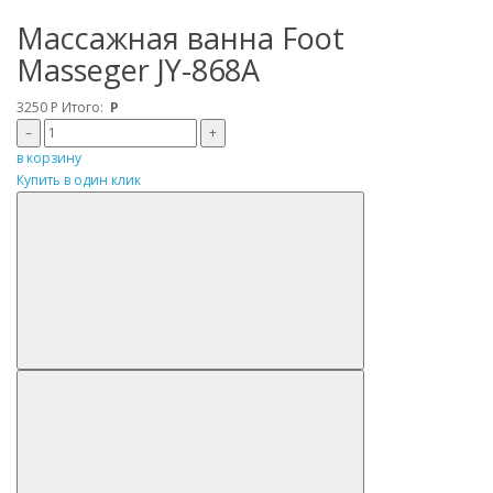
Массажная ванна Foot
Masseger JY-868A
3250
Р
Итого:
Р
–
+
в корзину
Купить в один клик