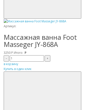
Артикул:
Массажная ванна Foot
Masseger JY-868A
3250
Р
Итого:
Р
–
+
в корзину
Купить в один клик