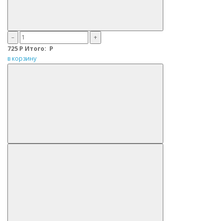
–
+
725
Р
Итого:
Р
в корзину