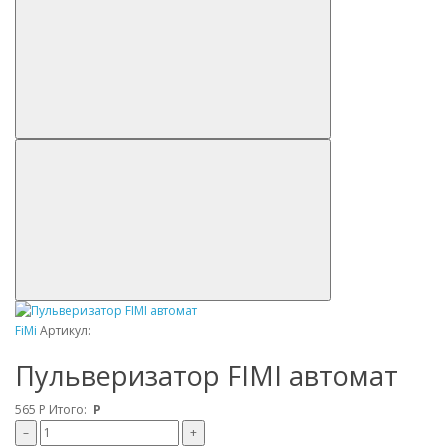
FiMi
Артикул:
Пульверизатор FIMI автомат
565
Р
Итого:
Р
–
+