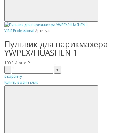
Y.R.E Professional
Артикул:
Пульвик для парикмахера
YWPEX/HUASHEN 1
100
Р
Итого:
Р
–
+
в корзину
Купить в один клик