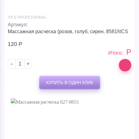
Y.R.E PROFESSIONAL
–
+
Артикул:
Массажная расческа (розов, голуб, сирен. 8581NCS
1920
Р
120
Р
Р
Р
Итого:
Итого:
–
+
Giordani Gold Essenza Blossom
КУПИТЬ В ОДИН КЛИК
Имя
Номер телефона