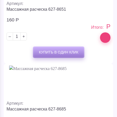
Ваш e-mail
Артикул:
Массажная расческа 627-8651
160
Р
Р
Комментарий к заказу
Итого:
–
+
Отправить со
КУПИТЬ В ОДИН КЛИК
склада:
Выбранный
магазин:
Служба доставки:
Артикул:
Массажная расческа 627-8685