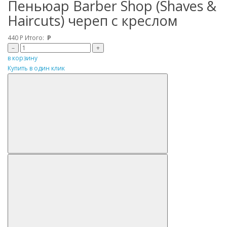
Пеньюар Barber Shop (Shaves &
Haircuts) череп с креслом
440
Р
Итого:
Р
–
+
в корзину
Купить в один клик