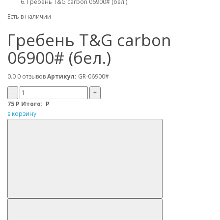
Гребень T&G carbon 06900# (бел.)
Есть в наличии
Гребень T&G carbon
06900# (бел.)
0.0
0 отзывов
Артикул:
GR-06900#
–
+
75
Р
Итого:
Р
в корзину