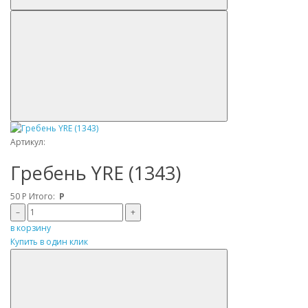
Артикул:
Гребень YRE (1343)
50
Р
Итого:
Р
–
+
в корзину
Купить в один клик