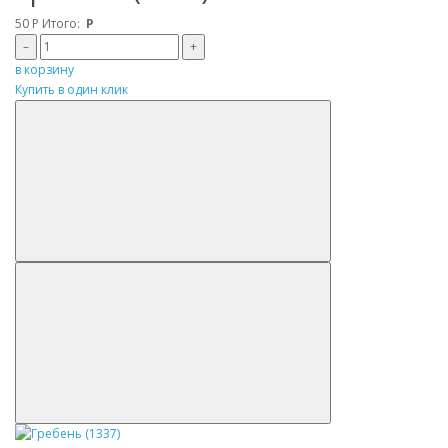
50
Р
Итого:
Р
–
+
в корзину
Купить в один клик