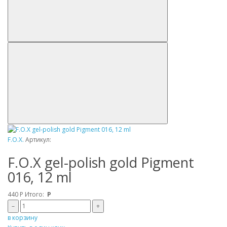
F.O.X.
Артикул:
F.O.X gel-polish gold Pigment
016, 12 ml
440
Р
Итого:
Р
–
+
в корзину