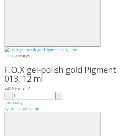
F.O.X.
Артикул:
F.O.X gel-polish gold Pigment
013, 12 ml
440
Р
Итого:
Р
–
+
в корзину
Купить в один клик