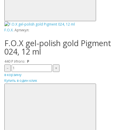
F.O.X.
Артикул:
F.O.X gel-polish gold Pigment
024, 12 ml
440
Р
Итого:
Р
–
+
в корзину
Купить в один клик