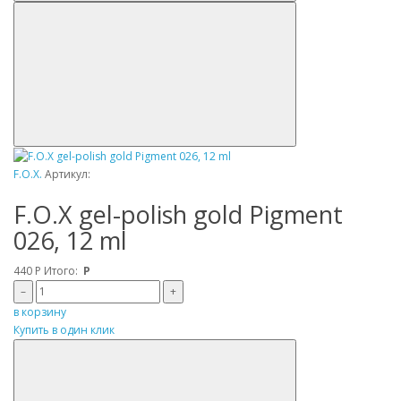
F.O.X.
Артикул:
F.O.X gel-polish gold Pigment
026, 12 ml
440
Р
Итого:
Р
–
+
в корзину
Купить в один клик