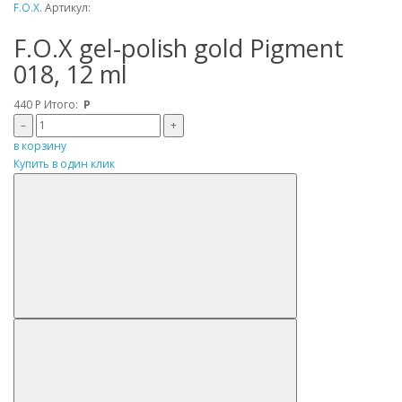
F.O.X.
Артикул:
F.O.X gel-polish gold Pigment
018, 12 ml
440
Р
Итого:
Р
–
+
в корзину
Купить в один клик