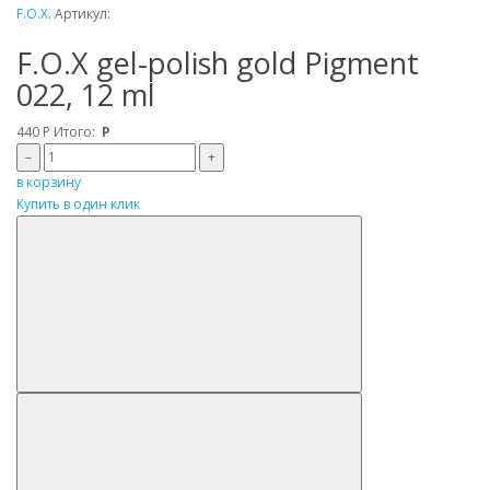
F.O.X.
Артикул:
F.O.X gel-polish gold Pigment
022, 12 ml
440
Р
Итого:
Р
–
+
в корзину
Купить в один клик