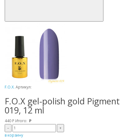
F.O.X.
Артикул:
F.O.X gel-polish gold Pigment
019, 12 ml
440
Р
Итого:
Р
–
+
в корзину