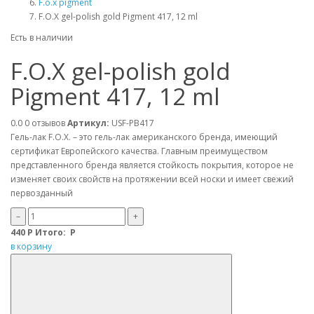
F.o.x pigment
F.O.X gel-polish gold Pigment 417, 12 ml
Есть в наличии
F.O.X gel-polish gold
Pigment 417, 12 ml
0.0
0 отзывов
Артикул:
USF-PB417
Гель-лак F.O.X. – это гель-лак американского бренда, имеющий
сертификат Европейского качества. Главным преимуществом
представленного бренда является стойкость покрытия, которое не
изменяет своих свойств на протяжении всей носки и имеет свежий
первозданный
–
+
440
Р
Итого:
Р
в корзину