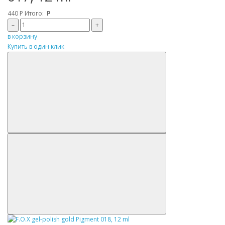
440
Р
Итого:
Р
–
+
в корзину
Купить в один клик