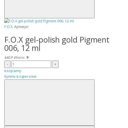
F.O.X.
Артикул:
F.O.X gel-polish gold Pigment
006, 12 ml
440
Р
Итого:
Р
–
+
в корзину
Купить в один клик