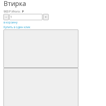
Втирка
900
Р
Итого:
Р
–
+
в корзину
Купить в один клик