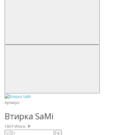
Артикул:
Втирка SaMi
160
Р
Итого:
Р
–
+