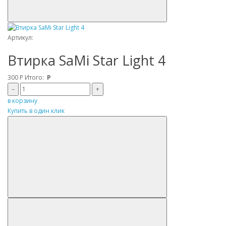
Артикул:
Втирка SaMi Star Light 4
300
Р
Итого:
Р
–
+
в корзину
Купить в один клик