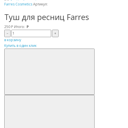
Farres Cosmetics
Артикул:
Туш для ресниц Farres
250
Р
Итого:
Р
–
+
в корзину
Купить в один клик