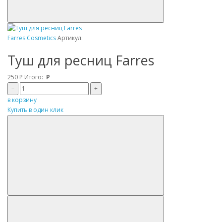
Farres Cosmetics
Артикул:
Туш для ресниц Farres
250
Р
Итого:
Р
–
+
в корзину
Купить в один клик